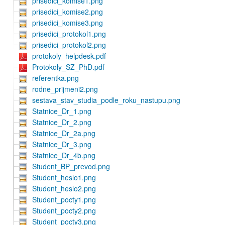
prisedici_komise1.png
prisedici_komise2.png
prisedici_komise3.png
prisedici_protokol1.png
prisedici_protokol2.png
protokoly_helpdesk.pdf
Protokoly_SZ_PhD.pdf
referentka.png
rodne_prijmeni2.png
sestava_stav_studia_podle_roku_nastupu.png
Statnice_Dr_1.png
Statnice_Dr_2.png
Statnice_Dr_2a.png
Statnice_Dr_3.png
Statnice_Dr_4b.png
Student_BP_prevod.png
Student_heslo1.png
Student_heslo2.png
Student_pocty1.png
Student_pocty2.png
Student_pocty3.png