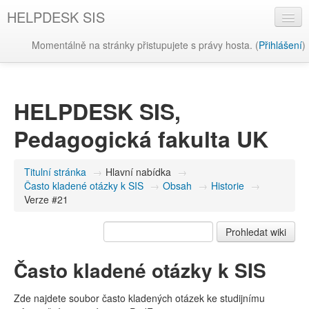
HELPDESK SIS
Momentálně na stránky přistupujete s právy hosta. (
Přihlášení
)
Čeština ‎(cs)‎
HELPDESK SIS,
Pedagogická fakulta UK
Titulní stránka
→
Hlavní nabídka
→
Často kladené otázky k SIS
→
Obsah
→
Historie
→
Verze #21
Často kladené otázky k SIS
Zde najdete soubor často kladených otázek ke studijnímu