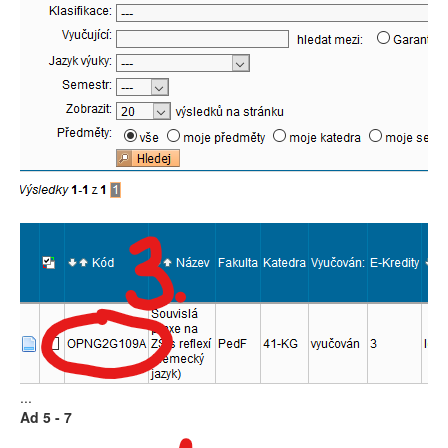
...
Ad 5 - 7