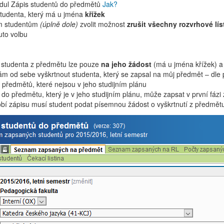
odul Zápis studentů do předmětů
Jak?
studenta, který má u jména
křížek
m studentům
(úplně dole)
zvolit možnost
zrušit všechny rozvrhové lí
tuto volbu
 studenta z předmětu lze pouze
na jeho žádost
(má u jména křížek) a 
m od sebe vyškrtnout studenta, který se zapsal na můj předmět – dle 
o předmětů, které nejsou v jeho studijním plánu
 do předmětu, který je v jeho studijním plánu, může zapsat v první fázi
í zápisu musí student podat písemnou žádost o vyškrtnutí z předmět