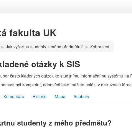
á fakulta UK
▶︎
Jak vyškrtnu studenty z mého předmětu?
▶︎
Zobrazení
kladené otázky k SIS
oubor často kladených otázek ke studijnímu informačnímu systému na 
nemusí být kompletní, odpovědi také můžete nalézt v diskuzních fórech
Komentáře
Historie
Mapa
Soubory
krtnu studenty z mého předmětu?