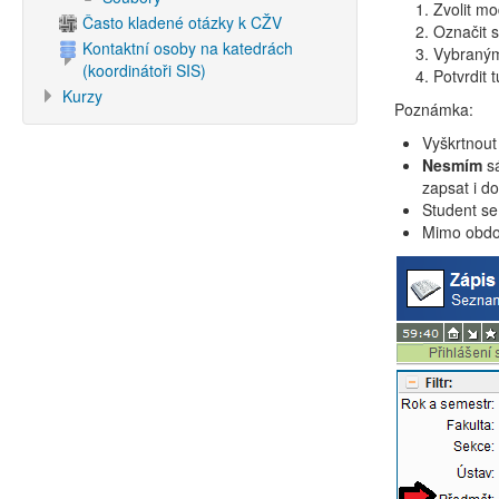
Zvolit m
Často kladené otázky k CŽV
Označit 
Kontaktní osoby na katedrách
Vybraný
(koordinátoři SIS)
Potvrdit 
Kurzy
Poznámka:
Vyškrtnout
Nesmím
sá
zapsat i d
Student se
Mimo obdob