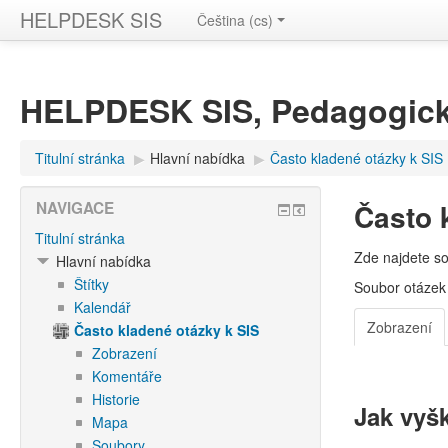
HELPDESK SIS
Čeština ‎(cs)‎
HELPDESK SIS, Pedagogick
Titulní stránka
▶︎
Hlavní nabídka
▶︎
Často kladené otázky k SIS
Často 
NAVIGACE
Titulní stránka
Zde najdete s
Hlavní nabídka
Štítky
Soubor otázek 
Kalendář
Zobrazení
Často kladené otázky k SIS
Zobrazení
Komentáře
Historie
Jak vyš
Mapa
Soubory