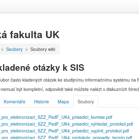
á fakulta UK
▶︎
Soubory
▶︎
Soubory wiki
kladené otázky k SIS
oubor často kladených otázek ke studijnímu informačnímu systému na 
nemusí být kompletní, odpovědi také můžete nalézt v diskuzních fórech
Komentáře
Historie
Mapa
Soubory
_pro_elektronizaci_SZZ_PedF_UK4_prisedici_komise.pdf
pro_elektronizaci_SZZ_PedF_UK4_prisedici_vyhledat_protokol.pdf
pro_elektronizaci_SZZ_PedF_UK4_prisedici_vyplnit_protokol.pdf
_pro_elektronizaci_SZZ_PedF_UK4_protokoly_propadly_termin.pdf