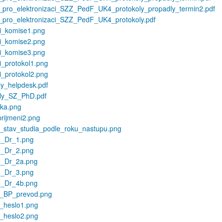
_pro_elektronizaci_SZZ_PedF_UK4_protokoly_propadly_termin2.pdf
_pro_elektronizaci_SZZ_PedF_UK4_protokoly.pdf
ci_komise1.png
ci_komise2.png
ci_komise3.png
ci_protokol1.png
ci_protokol2.png
ly_helpdesk.pdf
oly_SZ_PhD.pdf
tka.png
rijmeni2.png
_stav_studia_podle_roku_nastupu.png
e_Dr_1.png
e_Dr_2.png
e_Dr_2a.png
e_Dr_3.png
e_Dr_4b.png
t_BP_prevod.png
_heslo1.png
_heslo2.png