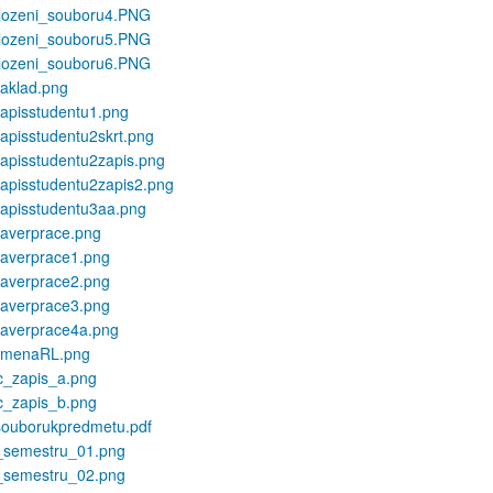
vlozeni_souboru4.PNG
vlozeni_souboru5.PNG
vlozeni_souboru6.PNG
zaklad.png
zapisstudentu1.png
zapisstudentu2skrt.png
zapisstudentu2zapis.png
zapisstudentu2zapis2.png
zapisstudentu3aa.png
zaverprace.png
zaverprace1.png
zaverprace2.png
zaverprace3.png
zaverprace4a.png
_zmenaRL.png
c_zapis_a.png
c_zapis_b.png
souborukpredmetu.pdf
semestru_01.png
semestru_02.png