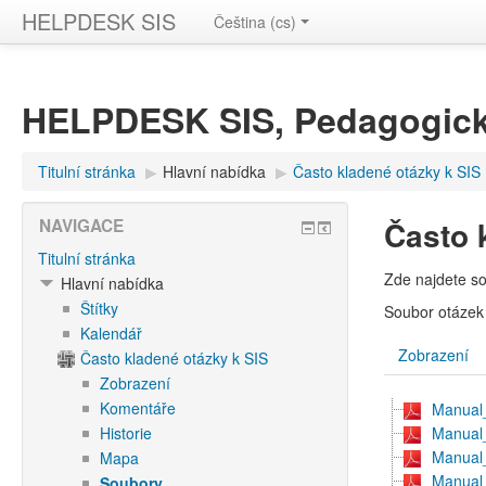
HELPDESK SIS
Čeština ‎(cs)‎
HELPDESK SIS, Pedagogick
Titulní stránka
▶︎
Hlavní nabídka
▶︎
Často kladené otázky k SIS
Často 
NAVIGACE
Titulní stránka
Zde najdete s
Hlavní nabídka
Štítky
Soubor otázek 
Kalendář
Zobrazení
Často kladené otázky k SIS
Zobrazení
Komentáře
Manual
Historie
Manual_
Manual_
Mapa
Manual
Soubory