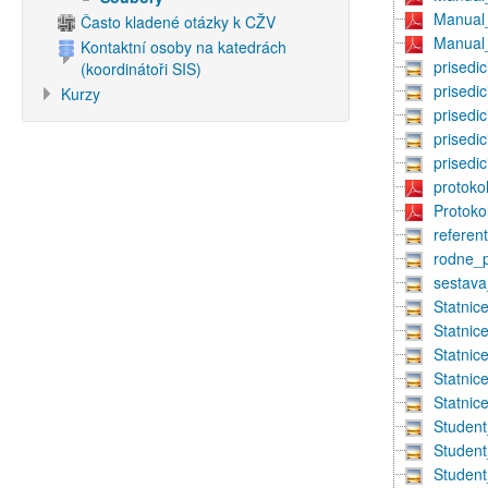
Manual
Často kladené otázky k CŽV
Manual
Kontaktní osoby na katedrách
prisedi
(koordinátoři SIS)
prisedi
Kurzy
prisedi
prisedi
prisedi
protoko
Protok
referen
rodne_p
sestava
Statnic
Statnic
Statnic
Statnic
Statnic
Studen
Student
Student