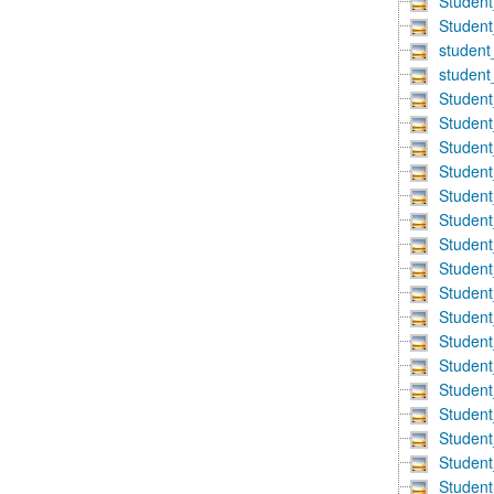
Studen
Studen
student
student
Studen
Studen
Studen
Studen
Studen
Studen
Studen
Studen
Studen
Studen
Studen
Studen
Studen
Studen
Studen
Studen
Studen