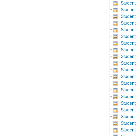
Student
Student
Student
Student
Student
Student
Student
Student
Studen
Studen
Studen
Studen
Studen
Studen
Studen
Studen
Studen
Studen
Studen
Studen