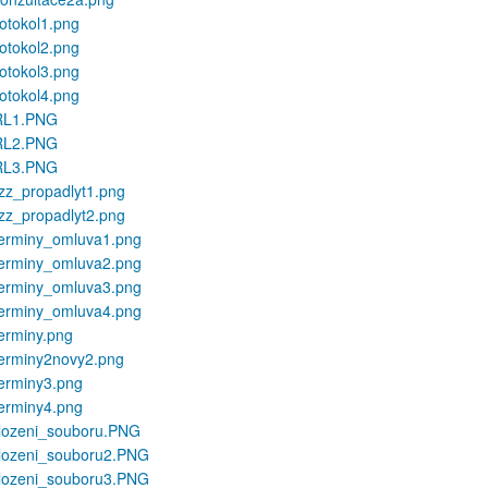
potokol1.png
potokol2.png
potokol3.png
potokol4.png
_RL1.PNG
_RL2.PNG
_RL3.PNG
szz_propadlyt1.png
szz_propadlyt2.png
terminy_omluva1.png
terminy_omluva2.png
terminy_omluva3.png
terminy_omluva4.png
terminy.png
terminy2novy2.png
terminy3.png
terminy4.png
vlozeni_souboru.PNG
vlozeni_souboru2.PNG
vlozeni_souboru3.PNG