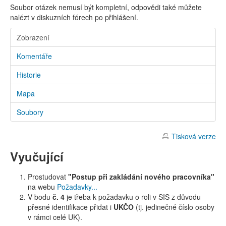
Soubor otázek nemusí být kompletní, odpovědi také můžete
nalézt v diskuzních fórech po přihlášení.
Zobrazení
Komentáře
Historie
Mapa
Soubory
Tisková verze
Vyučující
Prostudovat
"Postup při zakládání nového pracovníka"
na webu
Požadavky...
V bodu
č. 4
je třeba k požadavku o roli v SIS z důvodu
přesné identifikace přidat i
UKČO
(tj. jedinečné číslo osoby
v rámci celé UK).