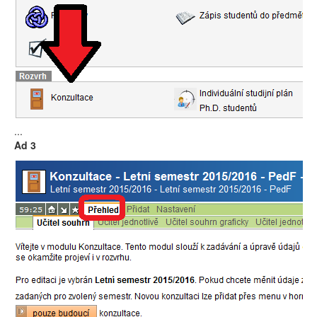
...
Ad 3