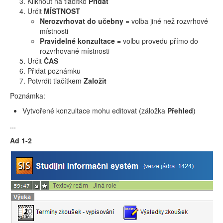
Kliknout na tlačítko
Přidat
Určit
MÍSTNOST
Nerozvrhovat do učebny
= volba jiné než rozvrhové
místnosti
Pravidelné konzultace
= volbu provedu přímo do
rozvrhované místnosti
Určit
ČAS
Přidat poznámku
Potvrdit tlačítkem
Založit
Poznámka:
Vytvořené konzultace mohu editovat (záložka
Přehled
)
...
Ad 1-2