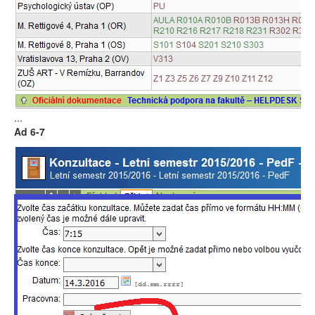
...
Ad 6-7