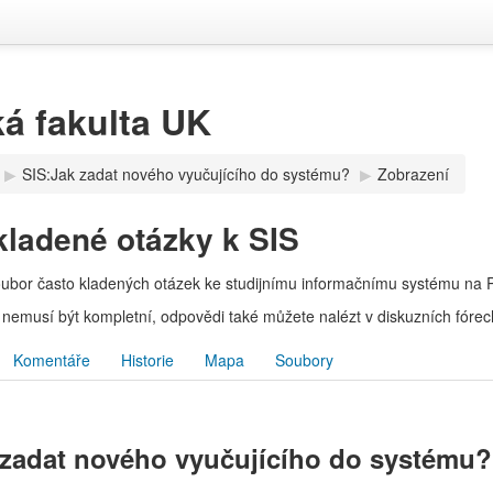
á fakulta UK
▶︎
SIS:Jak zadat nového vyučujícího do systému?
▶︎
Zobrazení
kladené otázky k SIS
oubor často kladených otázek ke studijnímu informačnímu systému na 
nemusí být kompletní, odpovědi také můžete nalézt v diskuzních fórech
Komentáře
Historie
Mapa
Soubory
 zadat nového vyučujícího do systému?