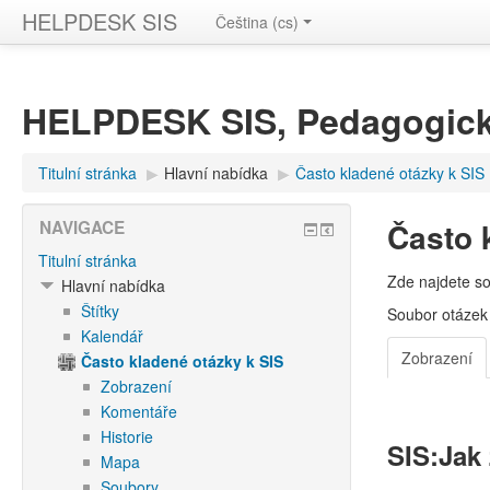
HELPDESK SIS
Čeština ‎(cs)‎
HELPDESK SIS, Pedagogick
Titulní stránka
▶︎
Hlavní nabídka
▶︎
Často kladené otázky k SIS
Často 
NAVIGACE
Titulní stránka
Zde najdete s
Hlavní nabídka
Štítky
Soubor otázek 
Kalendář
Zobrazení
Často kladené otázky k SIS
Zobrazení
Komentáře
Historie
SIS:Jak
Mapa
Soubory