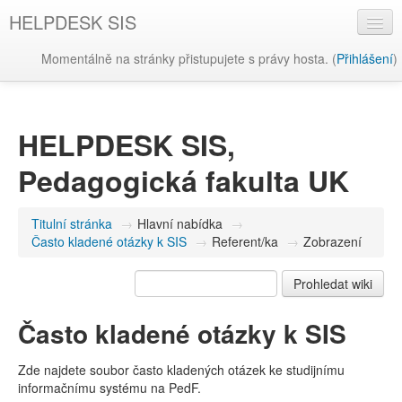
HELPDESK SIS
Momentálně na stránky přistupujete s právy hosta. (
Přihlášení
)
Čeština ‎(cs)‎
HELPDESK SIS,
Pedagogická fakulta UK
Titulní stránka
→
Hlavní nabídka
→
Často kladené otázky k SIS
→
Referent/ka
→
Zobrazení
Často kladené otázky k SIS
Zde najdete soubor často kladených otázek ke studijnímu
informačnímu systému na PedF.