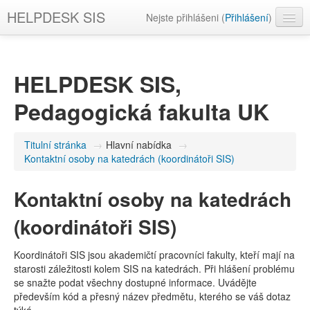
HELPDESK SIS
Nejste přihlášeni (
Přihlášení
)
Čeština ‎(cs)‎
HELPDESK SIS,
Pedagogická fakulta UK
Titulní stránka
→
Hlavní nabídka
→
Kontaktní osoby na katedrách (koordinátoři SIS)
Kontaktní osoby na katedrách
(koordinátoři SIS)
Koordinátoři SIS jsou akademičtí pracovníci fakulty, kteří mají na
starosti záležitosti kolem SIS na katedrách. Při hlášení problému
se snažte podat všechny dostupné informace. Uvádějte
především kód a přesný název předmětu, kterého se váš dotaz