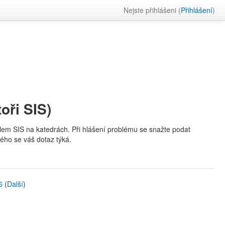
Nejste přihlášeni (
Přihlášení
)
oři SIS)
 kolem SIS na katedrách. Při hlášení problému se snažte podat
ého se váš dotaz týká.
6
(
Další
)