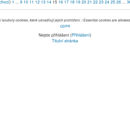
chozí
)
1
...
9
10
11
12
13
14
15
16
17
18
19
20
21
22
23
24
25
26
...
3
 soubory cookies, které usnadňují jejich prohlížení. / Essential cookies are allowed,
GDPR
Nejste přihlášeni (
Přihlášení
)
Titulní stránka