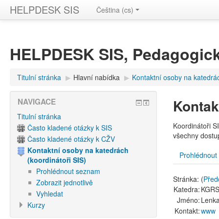
HELPDESK SIS
Čeština ‎(cs)‎
HELPDESK SIS, Pedagogick
Titulní stránka
▶︎
Hlavní nabídka
▶︎
Kontaktní osoby na katedrác
Kontak
NAVIGACE
Titulní stránka
Koordinátoři SI
Často kladené otázky k SIS
všechny dostu
Často kladené otázky k CŽV
Kontaktní osoby na katedrách
Prohlédnout
(koordinátoři SIS)
Prohlédnout seznam
Stránka: (
Před
Zobrazit jednotlivě
Katedra:
KGRS
Vyhledat
Jméno:
Lenk
Kurzy
Kontakt:
www