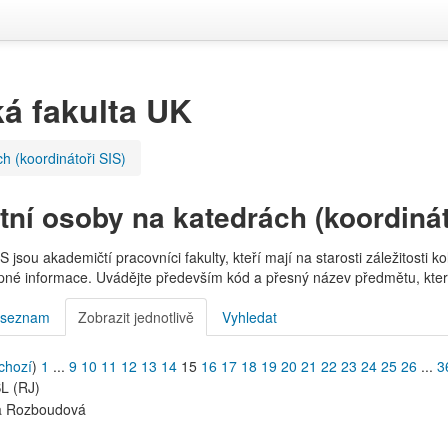
á fakulta UK
h (koordinátoři SIS)
tní osoby na katedrách (koordinát
S jsou akademičtí pracovníci fakulty, kteří mají na starosti záležitosti
pné informace. Uvádějte především kód a přesný název předmětu, kter
 seznam
Zobrazit jednotlivě
Vyhledat
chozí
)
1
...
9
10
11
12
13
14
15
16
17
18
19
20
21
22
23
24
25
26
...
3
L (RJ)
a Rozboudová