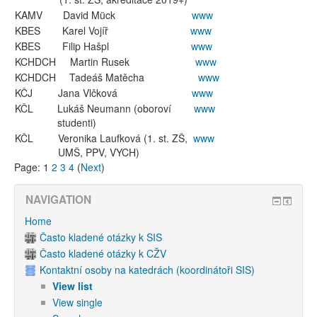
KAMV
David Mück
www
KBES
Karel Vojíř
www
KBES
Filip Hašpl
www
KCHDCH
Martin Rusek
www
KCHDCH
Tadeáš Matěcha
www
KČJ
Jana Vlčková
www
KČL
Lukáš Neumann (oboroví
www
studenti)
KČL
Veronika Laufková (1. st. ZŠ,
www
UMŠ, PPV, VYCH)
Page:
1
2
3
4
(
Next
)
NAVIGATION
Home
Často kladené otázky k SIS
Často kladené otázky k CŽV
Kontaktní osoby na katedrách (koordinátoři SIS)
View list
View single