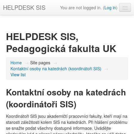
HELPDESK SIS
You are not logged in. (
Log in
)
English ‎(en)‎
HELPDESK SIS,
Pedagogická fakulta UK
Home
→
Site pages
→
Kontaktní osoby na katedrách (koordinátoři SIS)
→
View list
Kontaktní osoby na katedrách
(koordinátoři SIS)
Koordinátoři SIS jsou akademičtí pracovníci fakulty, kteří mají na
starosti záležitosti kolem SIS na katedrách. Při hlášení problému
se snažte podat všechny dostupné informace. Uvádějte