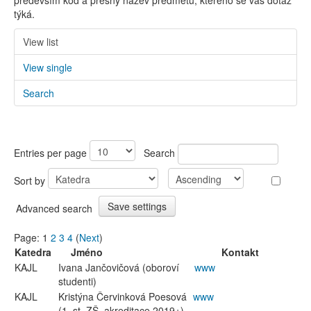
především kód a přesný název předmětu, kterého se váš dotaz
týká.
View list
View single
Search
Entries per page
Search
Sort by
Advanced search
Page:
1
2
3
4
(
Next
)
Katedra
Jméno
Kontakt
KAJL
Ivana Jančovičová (oboroví
www
studenti)
KAJL
Kristýna Červinková Poesová
www
(1. st. ZŠ, akreditace 2019+)