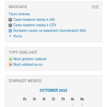
NAVIGACE
Titulní stránka
Často kladené otázky k SIS
Často kladené otázky k CŽV
Kontaktní osoby na katedrách (koordinátoři SIS)
Kurzy
TYPY UDÁLOSTÍ
Skrýt globální události
Skrýt události kurzu
ZOBRAZIT MĚSÍCE
OCTOBER 2022
Po
Út
St
Čt
Pá
So
Ne
1
2