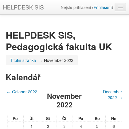
HELPDESK SIS
Nejste přihlášeni (
Přihlášení
)
Čeština ‎(cs)‎
HELPDESK SIS,
Pedagogická fakulta UK
Titulní stránka
→
November 2022
Kalendář
←
October 2022
December
November
2022
→
2022
Po
Út
St
Čt
Pá
So
Ne
1
2
3
4
5
6